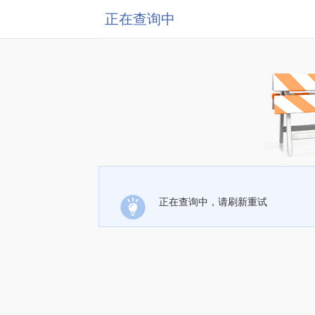
正在查询中
正在查询中，请刷新重试